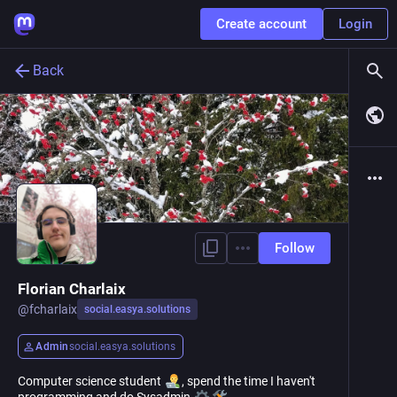
Create account
Login
Back
Follow
Florian Charlaix
@
fcharlaix
social.easya.solutions
Admin
social.easya.solutions
Computer science student
, spend the time I haven't