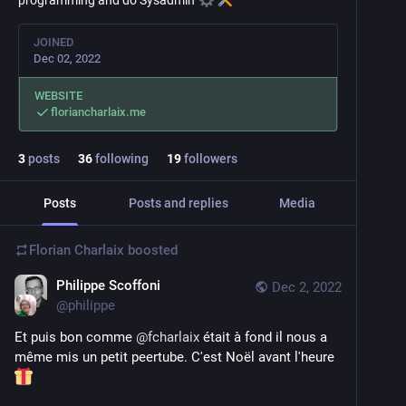
programming and do Sysadmin
JOINED
Dec 02, 2022
WEBSITE
floriancharlaix.me
3
posts
36
following
19
followers
Posts
Posts and replies
Media
Florian Charlaix
boosted
Philippe Scoffoni
Dec 2, 2022
@
philippe
Et puis bon comme 
@
fcharlaix
 était à fond il nous a 
même mis un petit peertube. C'est Noël avant l'heure 